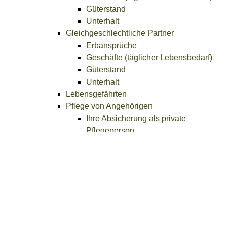
Güterstand
Unterhalt
Gleichgeschlechtliche Partner
Erbansprüche
Geschäfte (täglicher Lebensbedarf)
Güterstand
Unterhalt
Lebensgefährten
Pflege von Angehörigen
Ihre Absicherung als private
Pflegeperson
Vaterschaft
Heirat
Anmeldung der Eheschließung -
Allgemeines
Ehevertrag
Heirat im Ausland
Kirchliche Trauung