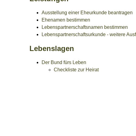
Ausstellung einer Eheurkunde beantragen
Ehenamen bestimmen
Lebenspartnerschaftsnamen bestimmen
Lebenspartnerschaftsurkunde - weitere Aus
Lebenslagen
Der Bund fürs Leben
Checkliste zur Heirat
Familie in der Gesellschaft
Alleinerziehende
Ehepaare
Einkommensteuer
Erbenansprüche
Geschäfte (täglicher Leben
Güterstand
Unterhalt
Gleichgeschlechtliche Partner