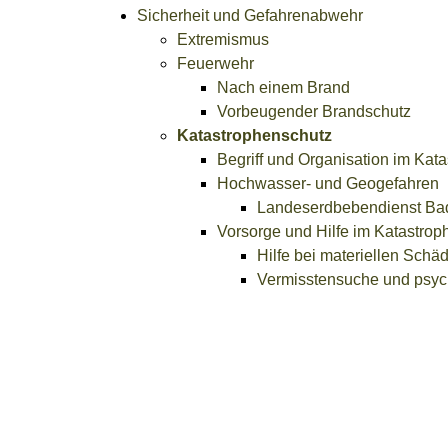
Sicherheit und Gefahrenabwehr
Extremismus
Feuerwehr
Nach einem Brand
Vorbeugender Brandschutz
Katastrophenschutz
Begriff und Organisation im Kata
Hochwasser- und Geogefahren
Landeserdbebendienst Ba
Vorsorge und Hilfe im Katastrop
Hilfe bei materiellen Schä
Vermisstensuche und psyc
Warnung und Information in Gef
Kriminalprävention
Notfall - wie helfe ich?
Terrorismusbekämpfung und Spionag
Waffen und explosionsgefährliche Stof
Explosionsgefährliche Stoffe
Waffen