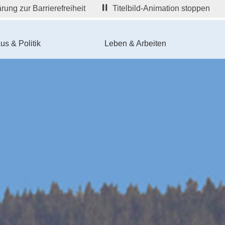
rung zur Barrierefreiheit
Titelbild-Animation stoppen
us & Politik
Leben & Arbeiten