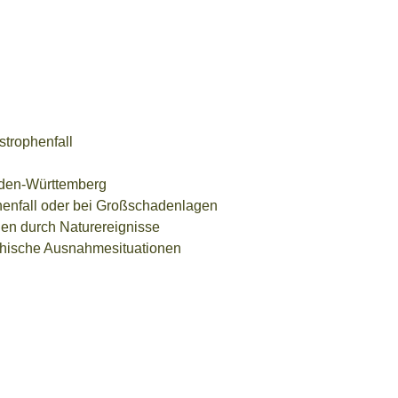
strophenfall
den-Württemberg
henfall oder bei Großschadenlagen
den durch Naturereignisse
hische Ausnahmesituationen
ahrenlagen
eabwehr
fe