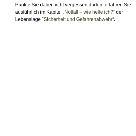
Punkte Sie dabei nicht vergessen dürfen, erfahren Sie
ausführlich im Kapitel
„Notfall – wie helfe ich?“
der
Lebenslage "
Sicherheit und Gefahrenabwehr
“.
Ausführliche Informationen, weiterführende Links
sowie Adressen erhalten Sie in der vom
Innenministerium herausgegebenen
Broschüre "Was
geschieht, wenn's passiert ist?"
- Tipps der Polizei für
Opfer und Geschädigte von Verkehrsunfällen.
Unfallkarte zum Datenaustausch für die
Unfallbeteiligten
Freigabevermerk
05.08.2026 Innenministerium Baden-Württemberg
Lebenslagen
Verkehr und Verkehrswege
Güterverkehr