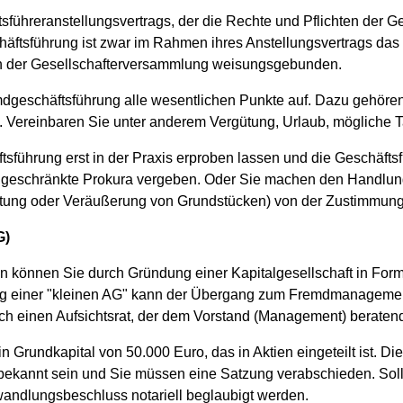
führeranstellungsvertrags, der die Rechte und Pflichten der G
ftsführung ist zwar im Rahmen ihres Anstellungsvertrags das 
n der Gesellschafterversammlung weisungsgebunden.
dgeschäftsführung alle wesentlichen Punkte auf. Dazu gehören
Vereinbaren Sie unter anderem Vergütung, Urlaub, mögliche 
tsführung erst in der Praxis erproben lassen und die Geschäfts
geschränkte Prokura vergeben. Oder Sie machen den Handlung
tung oder Veräußerung von Grundstücken) von der Zustimmung
G)
n können Sie durch Gründung einer Kapitalgesellschaft in Form
g einer "kleinen AG" kann der Übergang zum Fremdmanagement u
ch einen Aufsichtsrat, der dem Vorstand (Management) beratend 
Grundkapital von 50.000 Euro, das in Aktien eingeteilt ist. Die 
bekannt sein und Sie müssen eine Satzung verabschieden. Sol
dlungsbeschluss notariell beglaubigt werden.