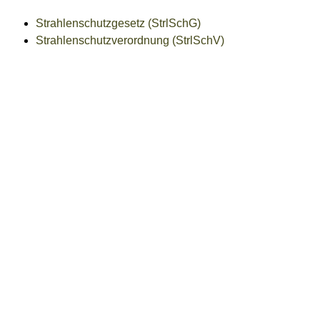
Strahlenschutzgesetz (StrlSchG)
Strahlenschutzverordnung (StrlSchV)
Freigabevermerk
10.03.2026 Umweltministerium Baden-Württemberg
Leistungen
Arbeitsplätze in Radonvorsorgegebieten oder in einer
Arbeitsumgebung mit erhöhter Radonkonzentration
anmelden
Beendigung des Betriebs einer Röntgeneinrichtung
mitteilen
Bescheinigung des Erwerbs der Kenntnisse im
Strahlenschutz beantragen
Bestellung, Änderung der Aufgaben oder Abberufung
eines Strahlenschutzbeauftragten mitteilen