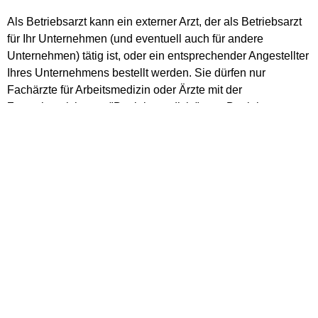
Als Betriebsarzt kann ein externer Arzt, der als Betriebsarzt
für Ihr Unternehmen (und eventuell auch für andere
Unternehmen) tätig ist, oder ein entsprechender Angestellter
Ihres Unternehmens bestellt werden. Sie dürfen nur
Fachärzte für Arbeitsmedizin oder Ärzte mit der
Zusatzbezeichnung "Betriebsmedizin" zum Betriebsarzt
bestellen.
Die Betriebsärzte haben im Wesentlichen die gleichen
Aufgaben wie die Fachkräfte für Arbeitssicherheit, wobei
arbeitsphysiologische und hygienische Aspekte im
Vordergrund stehen. Darüber hinaus
führen sie (Vorsorge-)Untersuchungen der
Beschäftigten durch,
organisieren die Erste Hilfe und
schulen Ersthelfer und medizinisches Hilfspersonal.
Tipp:
Formulare zur Bestellung eines Betriebsarztes stellt