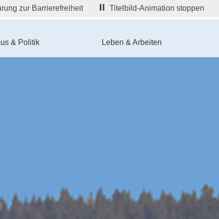
rung zur Barrierefreiheit
Titelbild-Animation stoppen
us & Politik
Leben & Arbeiten