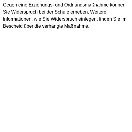
Gegen eine Erziehungs- und Ordnungsmaßnahme können
Sie Widerspruch bei der Schule erheben. Weitere
Informationen, wie Sie Widerspruch einlegen, finden Sie im
Bescheid über die verhängte Maßnahme.
Vertiefende Informationen
Rechtsgrundlage
Freigabevermerk
Lebenslagen
Vertiefende Informationen
Bundeskonferenz für Erziehungsberatung
Schulpsychologische Beratungsstellen
Rechtsgrundlage
Schulgesetz für Baden-Württemberg