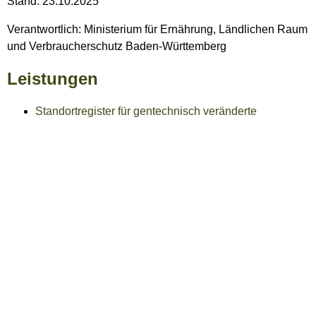
Stand: 23.10.2025
Verantwortlich: Ministerium für Ernährung, Ländlichen Raum
und Verbraucherschutz Baden-Württemberg
Leistungen
Standortregister für gentechnisch veränderte
Organismen (nicht-öffentlicher Teil) - Auskunft
beantragen
Lebenslagen
Verbraucherschutz und Ernährung
Eich- und Beschusswesen
Ernährung und Lebensmittelsicherheit
Ernährung
Kennzeichnung von Lebensmitteln
Gentechnisch veränderte
Lebensmittel