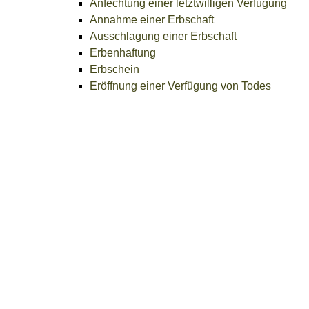
Anfechtung einer letztwilligen Verfügung
Annahme einer Erbschaft
Ausschlagung einer Erbschaft
Erbenhaftung
Erbschein
Eröffnung einer Verfügung von Todes
wegen
Erbfolge
Erbengemeinschaft
Gesetzliche Erbfolge
Gewillkürte Erbfolge
Pflichtteil
Vorweggenommene Erbfolge
Steuerliche Aspekte
Verfügungen von Todes wegen
Auflage
Erbvertrag
Stiftungen
Testament