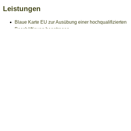
Leistungen
Blaue Karte EU zur Ausübung einer hochqualifizierten
Beschäftigung beantragen
Elektronischen Aufenthaltstitel (eAT) beantragen
Lebenslagen
Zuwanderung
Aufenthaltszwecke
Aufenthalt aus humanitären Gründen
Besondere Aufenthaltsrechte
Flucht und Asyl
Türkische Arbeitnehmerinnen und
Arbeitnehmer
Einreise und Aufenthaltstitel
Aufenthaltserlaubnis
Blaue Karte EU ("Blue Card EU")