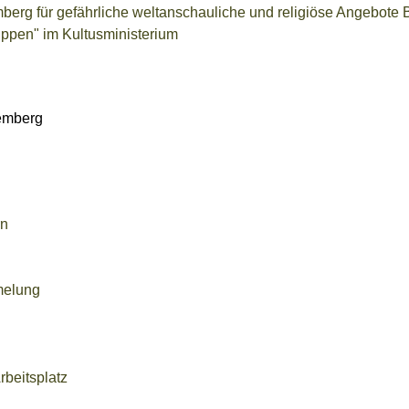
berg für gefährliche weltanschauliche und religiöse Angeb
uppen" im Kultusministerium
temberg
rn
melung
rbeitsplatz