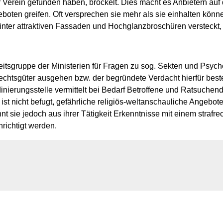
der Verein gefunden haben, bröckelt. Dies macht es Anbietern a
boten greifen. Oft versprechen sie mehr als sie einhalten könn
nter attraktiven Fassaden und Hochglanzbroschüren versteckt, 
itsgruppe der Ministerien für Fragen zu sog. Sekten und Psych
echtsgüter ausgehen bzw. der begründete Verdacht hierfür beste
rdinierungsstelle vermittelt bei Bedarf Betroffene und Ratsuche
 ist nicht befugt, gefährliche religiös-weltanschauliche Angebo
nnt sie jedoch aus ihrer Tätigkeit Erkenntnisse mit einem stra
richtigt werden.