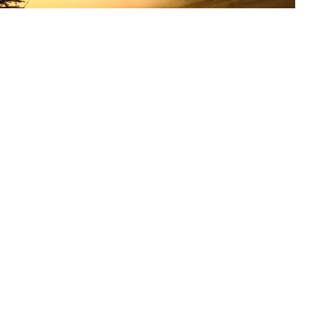
[HOCHSCHWARZWALD]
Tourismus St. Märgen
im Hochschwarzwald
Herzlich willkommen
in St. Märgen -
Zeit für atemberaubende Panoramen!
IMPRESSUM
DATENSCHUTZ
ZUGANGSERÖFFNUNG FÜR ELEKTRONISCHE
KOMMUNIKATION