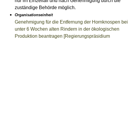
nur im Einzelfall und nach Genehmigung durch die
zuständige Behörde möglich.
Organisationseinheit
Genehmigung für die Entfernung der Hornknospen bei
unter 6 Wochen alten Rindern in der ökologischen
Produktion beantragen [Regierungspräsidium
Karlsruhe] ➚
Leistung
E-Kennzeichen beantragen ➚
Das E-Kennzeichen können Sie für Fahrzeuge
beantragen, die über einen alternativen Antrieb
verfügen.
Organisationseinheit
BKK Scheufelen ➚
Organisationseinheit
BKK Rieker • RICOSTA • Weisser ➚
Organisationseinheit
BKK Voralb HELLER*INDEX*LEUZE ➚
Organisationseinheit