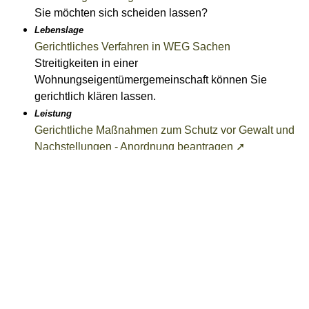
Sie möchten sich scheiden lassen?
Lebenslage
Gerichtliches Verfahren in WEG Sachen
Streitigkeiten in einer
Wohnungseigentümergemeinschaft können Sie
gerichtlich klären lassen.
Leistung
Gerichtliche Maßnahmen zum Schutz vor Gewalt und
Nachstellungen - Anordnung beantragen ➚
Sie sind Opfer von Gewalttaten (auch von häuslicher
Gewalt) oder von Nachstellungen (Stalking)?
Leistung
Gerichtliche Maßnahmen zum Schutz vor Gewalt und
Nachstellungen - Wohnungsüberlassung verlangen ➚
Wenn eine Person, mit der Sie gemeinsam in einer
Wohnung leben, Sie bedroht oder verletzt, kann das
Familiengericht Ihnen die Wohnung nach dem
Gewaltschutzgesetz zur vorübergehenden alleinigen