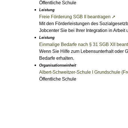
Öffentliche Schule
Leistung
Freie Förderung SGB II beantragen ➚
Mit den Förderleistungen des Sozialgesetzb
Jobcenter Sie bei Ihrer Integration in Arbeit
Leistung
Einmalige Bedarfe nach § 31 SGB XII bean
Wenn Sie Hilfe zum Lebensunterhalt oder G
Bedarfe erhalten.
Organisationseinheit
Albert-Schweitzer-Schule I Grundschule (Fr
Öffentliche Schule
Leistung
Kraftfahrzeug - Technische Änderungen me
Sie möchten technische Änderungen an Ih
Leistung
Kraftfahrzeug - Verkauf melden ➚
Wenn Sie Ihr Fahrzeug verkaufen, müssen S
Organisationseinheit