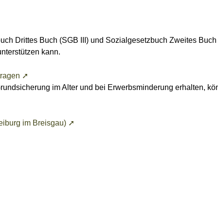
uch Drittes Buch (SGB III) und Sozialgesetzbuch Zweites Buch (
 unterstützen kann.
tragen ➚
rundsicherung im Alter und bei Erwerbsminderung erhalten, kö
eiburg im Breisgau) ➚
lden ➚
rem Kraftfahrzeug oder einem Anhänger vornehmen?
ie die Zulassungsbehörde unverzüglich darüber informieren.