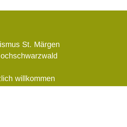
ismus St. Märgen
Hochschwarzwald
lich willkommen
t. Märgen -
 für atemberaubende
oramen!