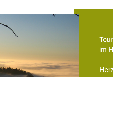
Tour
im 
Herz
in S
Zeit
Pan