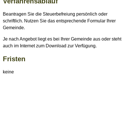
Verfahrensablauf
Beantragen Sie die Steuerbefreiung persönlich oder
schriftlich. Nutzen Sie das entsprechende Formular Ihrer
Gemeinde.
Je nach Angebot liegt es bei Ihrer Gemeinde aus oder steht
auch im Internet zum Download zur Verfügung.
Fristen
keine
Erforderliche Unterlagen
Welche Unterlagen Sie vorlegen müssen, ist abhängig von
den Voraussetzungen der Steuerbefreiung.
Bei
Blindenhunden kann das beispielsweise eine Kopie des
Schwerbehindertenausweises mit den Merkmalen "B", "Bl",
"aG" oder "H" sein.