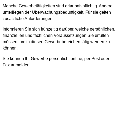
Manche Gewerbetätigkeiten sind erlaubnispflichtig. Andere
unterliegen der Überwachungsbedürftigkeit. Für sie gelten
zusätzliche Anforderungen.
Informieren Sie sich frühzeitig darüber, welche persönlichen,
finanziellen und fachlichen Voraussetzungen Sie erfüllen
müssen, um in diesen Gewerbebereichen tätig werden zu
können.
Sie können Ihr Gewerbe persönlich, online, per Post oder
Fax anmelden.
Wenn die Anmeldung persönlich oder schriftlich
erfolgt, müssen Sie das Formular „Gewerbe-
Anmeldung“ (GewA 1) ausfüllen und persönlich
unterschreiben. Das Formular "GewA 1" liegt bei der
für die Anmeldung zuständigen Stelle aus,
beziehungsweise steht auch, je nach Angebot, zum
Download zur Verfügung.