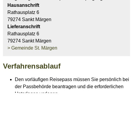
Hausanschrift
Rathausplatz 6
79274 Sankt Märgen
Lieferanschrift
Rathausplatz 6
79274 Sankt Märgen
> Gemeinde St. Märgen
Verfahrensablauf
Den vorläufigen Reisepass müssen Sie persönlich bei
der Passbehörde beantragen
und die erforderlichen
Unterlagen vorlegen
.
Bei der Beantragung können Sie
das Lichtbild - je
nach Ausstattung der Behörde - vor Ort erstellen oder
Sie lassen das Lichtbild im Vorfeld durch einen
zertifizierten Dienstleister (zum Beispiel einen
Fotografen oder den Fotoservice eines