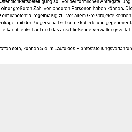
fentlichkeitsbeteiligung soll vor der förmlichen Antragstellung e
iner größeren Zahl von anderen Personen haben können. Dies tr
fliktpotential regelmäßig zu. Vor allem Großprojekte können z
nträger mit der Bürgerschaft schon diskutierte und gegebenenfa
 erkannt, entschärft und das anschließende Verwaltungsverfahr
ffen sein, können Sie im Laufe des Planfeststellungsverfahre