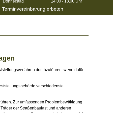
Donnerstag
14.00 - 18.00 Uhr
Terminvereinbarung erbeten
ragen
ststellungsverfahren durchzuführen, wenn dafür
feststellungsbehörde verschiedenste
.
erühren. Zur umfassenden Problembewältigung
m Träger der Straßenbaulast und anderen