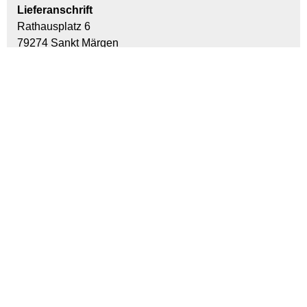
Lieferanschrift
Rathausplatz 6
79274 Sankt Märgen
> Gemeinde St. Märgen
Verfahrensablauf
Beantragen Sie die Eintragung in das Wählerverzeichnis
schriftlich bei der zuständigen Gemeinde.
Ihr schriftlicher Antrag muss handschriftlich unterschrieben
sein und mindestens folgende Angaben enthalten:
die Vornamen und den Familiennamen
das Geburtsdatum
Ihre genaue Anschrift (Straße, Hausnummer,
Postleitzahl, Ort)
Die Gemeinde prüft daraufhin die Voraussetzungen Ihrer